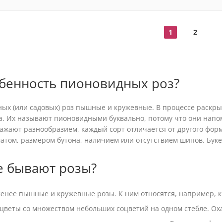
1
2
обенность пионовидных роз?
ых (или садовых) роз пышные и кружевные. В процессе раскры
а. Их называют пионовидными буквально, потому что они на
ажают разнообразием, каждый сорт отличается от другого форм
атом, размером бутона, наличием или отсутствием шипов. Букет
е бывают розы?
 менее пышные и кружевные розы. К ним относятся, например, 
о цветы со множеством небольших соцветий на одном стебле. Ох