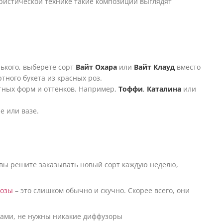
ристической технике такие композиции выглядят
нького, выберете сорт
Вайт Охара
или
Вайт Клауд
вместо
тного букета из красных роз.
ртных форм и оттенков. Например,
Тоффи
,
Каталина
или
е или вазе.
и вы решите заказывать новый сорт каждую неделю,
озы
– это слишком обычно и скучно. Скорее всего, они
тами, не нужны никакие диффузоры