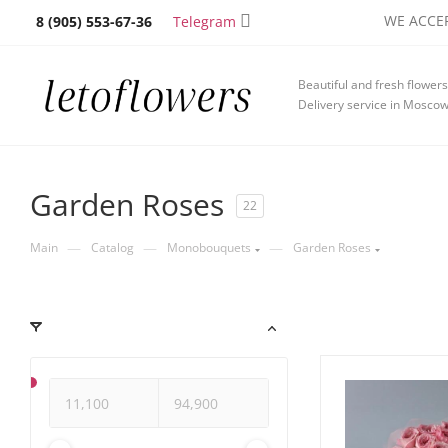
WE ACCEP
Telegram
8 (905) 553-67-36
Beautiful and fresh flowers
Delivery service in Mosco
Garden Roses
22
—
—
—
Main
Catalog
Monobouquets
Garden Roses