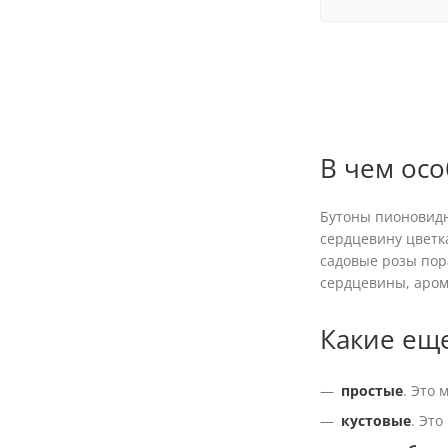
В чем ос
Бутоны пионовидн
сердцевину цветк
садовые розы пор
сердцевины, аром
Какие ещ
простые
. Это
кустовые
. Эт