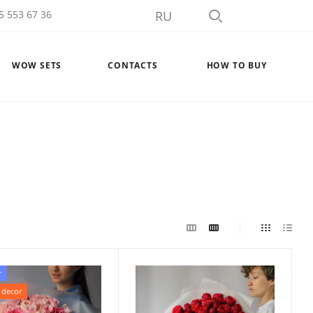
5 553 67 36
RU
WOW SETS
CONTACTS
HOW TO BUY
r
 decor