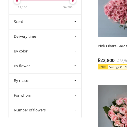
11,100
94,900
Scent
Delivery time
Pink Ohara Gard
By color
₽
22,800
₽
28,5
By flower
-
20
%
Savings
₽
5,7
By reason
For whom
Number of flowers