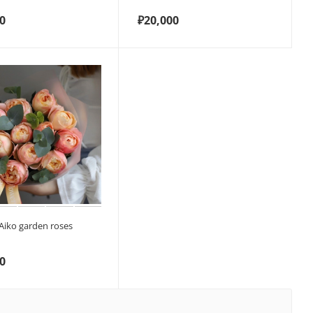
0
₽
20,000
 Aiko garden roses
0