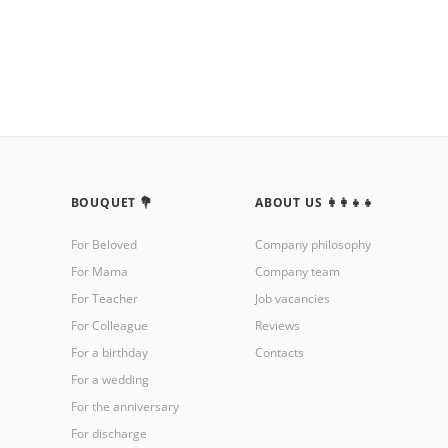
BOUQUET 💐
ABOUT US 👩‍👩‍👧‍👧
For Beloved
Company philosophy
For Mama
Company team
For Teacher
Job vacancies
For Colleague
Reviews
For a birthday
Contacts
For a wedding
For the anniversary
For discharge