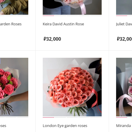
garden Roses
Keira David Austin Rose
Juliet Da
₽
32,000
₽
32,00
oses
London Eye garden roses
Miranda 