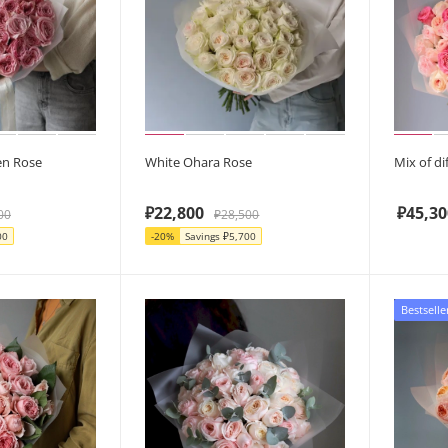
en Rose
White Ohara Rose
Mix of di
₽
22,800
₽
45,30
00
₽
28,500
00
-
20
%
Savings
₽
5,700
Bestselle