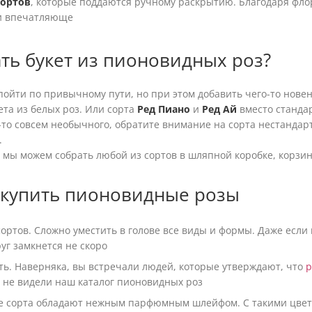
сортов
, которые поддаются ручному раскрытию. Благодаря фло
и впечатляюще
ть букет из пионовидных роз?
пойти по привычному пути, но при этом добавить чего-то нове
ета из белых роз. Или сорта
Ред Пиано
и
Ред Ай
вместо стандар
о-то совсем необычного, обратите внимание на сорта нестанда
.
 мы можем собрать любой из сортов в шляпной коробке, корзин
купить пионовидные розы
ортов. Сложно уместить в голове все виды и формы. Даже есл
руг замкнется не скоро
ть. Наверняка, вы встречали людей, которые утверждают, что
р
а не видели наш каталог пионовидных роз
е сорта обладают нежным парфюмным шлейфом. С такими цве