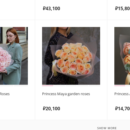
₽
43,100
₽
15,80
Roses
Princess Maya garden roses
Princess
₽
20,100
₽
14,70
SHOW MORE