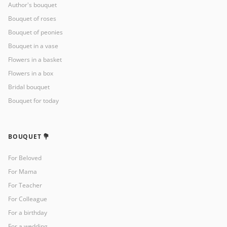
Author's bouquet
Bouquet of roses
Bouquet of peonies
Bouquet in a vase
Flowers in a basket
Flowers in a box
Bridal bouquet
Bouquet for today
BOUQUET 💐
For Beloved
For Mama
For Teacher
For Colleague
For a birthday
For a wedding