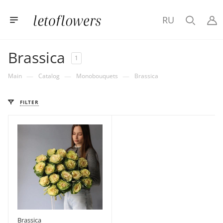
RU
Brassica
1
—
—
—
Main
Catalog
Monobouquets
Brassica
FILTER
Brassica