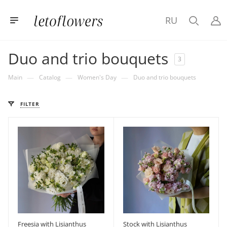
RU
Duo and trio bouquets
3
—
—
—
Main
Catalog
Women's Day
Duo and trio bouquets
FILTER
Freesia with Lisianthus
Stock with Lisianthus